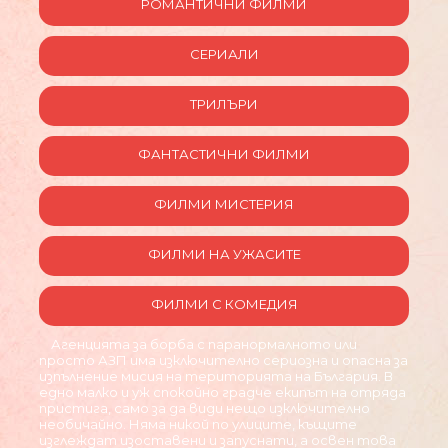
РОМАНТИЧНИ ФИЛМИ
СЕРИАЛИ
ТРИЛЪРИ
ФАНТАСТИЧНИ ФИЛМИ
ФИЛМИ МИСТЕРИЯ
ФИЛМИ НА УЖАСИТЕ
ФИЛМИ С КОМЕДИЯ
Агенцията за борба с паранормалното или
просто АЗП има изключително сериозна и опасна за
изпълнение мисия на територията на България. В
едно малко и уж спокойно градче екипът на отряда
пристига, само за да види нещо изключително
необичайно. Няма никой по улиците, къщите
изглеждат изоставени и запуснати, а освен това