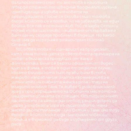
вали постоянно сняг. Но ако това е наистина
твърде странно, то изведнъж Бродникът изскача
изневиделица и избива членовете на
организацията. После се скрива също толкова
бързо, колкото се е появил, но не забелязва, че един
войник все пак е останал жив. Той се казва Остин и
точно това щастливо оживяване от кървавата
баня ще му създаде проблеми в бъдеще. Но какво
още има да ни разкаже режисьорът Николай
Станчев.
Той освен това е и сценарист на Бродникът,
като няма точна дата за световната премиера на
новата българска продукция от жанра
фантастика. Вече се върти официалният видео
клип на филма, а това е един от редките случаи,
когато българското кино прави филм в това
жанрово направление. Златка Керемедчиева е
изпълнител на главната женска роля – тази на
младото момиче Таня. Тя живее в злокобния малък
град и при завръщането на Остин на мястото на
инцидента двамата се срещат. От този момент
насетне те са като един отбор, решил докрай да
играе злокобната игра на съществото. Няма
място за отстъпление – или Остин и Таня, или този
бродник, който може и да има изцяло човешки
облик, а е възможно да бъде и извънземно от друга
раса.