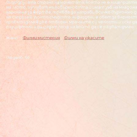
види другата страна на монетата, която не е лицеприятн
на Злото, изплуват на повърхността и имат зъб на младож
нарочена за жертва, трябва да направи всичко възможно д
на съпруга й. Докто смъртта ни раздели е обет за вярност
гробът изглежда е отворил мрачните си челюсти и иска д
разцъфтели и да дадат плод, на който да се радват дълго.
Жанр:
Филми мистерия
Филми на ужасите
Гледано: 66