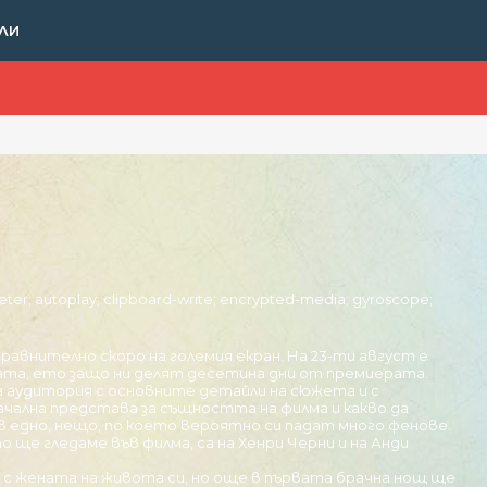
ЛИ
eter; autoplay; clipboard-write; encrypted-media; gyroscope;
внително скоро на големия екран. На 23-ти август е
ната, ето защо ни делят десетина дни от премиерата.
 аудитория с основните детайли на сюжета и с
начална представа за същността на филма и какво да
 в едно, нещо, по което вероятно си падат много фенове.
о ще гледаме във филма, са на Хенри Черни и на Анди
с жената на живота си, но още в първата брачна нощ ще