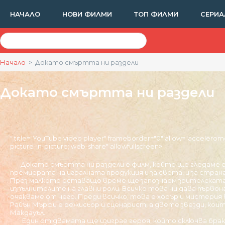
НАЧАЛО
НОВИ ФИЛМИ
ТОП ФИЛМИ
СЕРИА
Начало
> Докато смъртта ни раздели
Докато смъртта ни раздели
" title="YouTube video player" frameborder="0" allow="accelerom
picture-in-picture; web-share" allowfullscreen>
Докато смъртта ни раздели е филм, който ще гледаме сра
премиерата на игралната продукция и за света, и за стра
През малкото оставащо време ще запознаем зрителската
изпълнителите на главни роли. Всичко това ни дава първо
очакваме от него. Преди всичко, това е хорър и мистерия
Райън Мърфи е режисьор и сценарист, а двете звезди, коит
Макдауъл.
Един от двамата ще изиграе героя, който сключва брак 