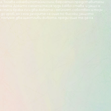
а. Тогава някакви потайни сили, вероятно представители
енката. Докато самата тя се чуди какво става и защо е
а спаси брака си и два живота – нейният собствен и този
 до гроб, но сега залозите са още по-високи, защото
а погълне два щастливи живота, преди още те да са