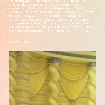
от очевидно, че по едно и също време всички
изведнъж се оказват с неработещи мобилни
телефони. Сред тях е и главният герой във филма
– художникът от Нова Англия Клайв Ридуел. С какво
той е по-различен от останалите хора и може ли
да се пребори със зловещите похитители на
глобалната мрежа? Скоро и той ще се впусне в
едно приключение, което няма как да забрави при
никакви обстоятелства до края на живота си.
Посетен: 1409