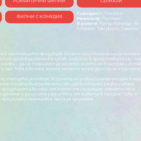
РОМАНТИЧНИ ФИЛМИ
СЕРИАЛИ
Сценарист:
Пол Кинг
ФИЛМИ С КОМЕДИЯ
Режисьор:
Пол Кинг
В ролите:
Питър Капалди, Хю
Боневил, Тим Дауни, Самюел
ечока в настоящата продукция, когато пристига на лондонската
Той не изглежда толкова хубав, колкото в представите му – м
молба – да се погрижат за мечето, което им благодари. И так
 чай. Това е всичко, което мечето може да иска на този ета
му тепърва започват. В ролята на злобна препараторка в муз
лма. Когато вижда мечето от изключително рядка и ценна
на продукцията всичко, от което тя се нуждае. Мечето сега
е измъкне и да изпита радостта от живота в Лондон? Това е
рез които преминава, не са за изпускане.