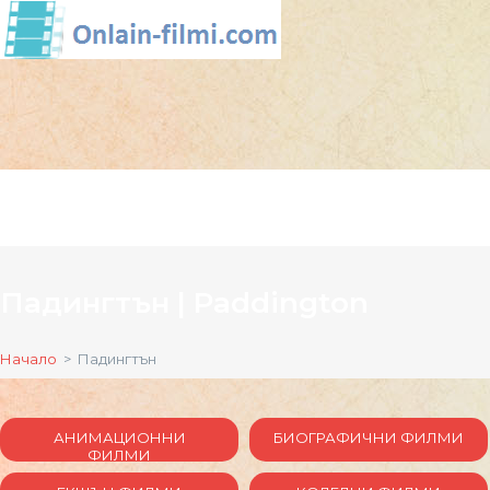
Падингтън | Paddington
Начало
> Падингтън
АНИМАЦИОННИ
БИОГРАФИЧНИ ФИЛМИ
ФИЛМИ