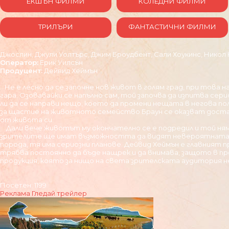
ЕКШЪН ФИЛМИ
КОЛЕДНИ ФИЛМИ
ТРИЛЪРИ
ФАНТАСТИЧНИ ФИЛМИ
Джослин, Джули Уолтърс, Джим Броудбе
н
т, Сали Хоукинс, Никол
Оператор:
Ерик Уилсън
Продуцент:
Дейвид Хеймън
Не е лесно да се започне нов живот в голям град, при това 
гара. Озовавайки се напълно сам, той започва да изпитва сер
ли да се направи нещо, което да промени нещата в негова по
за щастие на животното семейство Браун се оказват достатъч
от живота си.
Дали вече животът му окончателно се е подредил и той ням
зрителите ще имат възможността да видят невероятната Ни
порода, тя има сериозни планове. Дейвид Хеймън е главният 
трябва постоянно да бъде нащрек и да внимава, защото в про
продукция, която за нищо на света зрителската аудитория не
Посетен: 1199
Реклама
Гледай трейлер