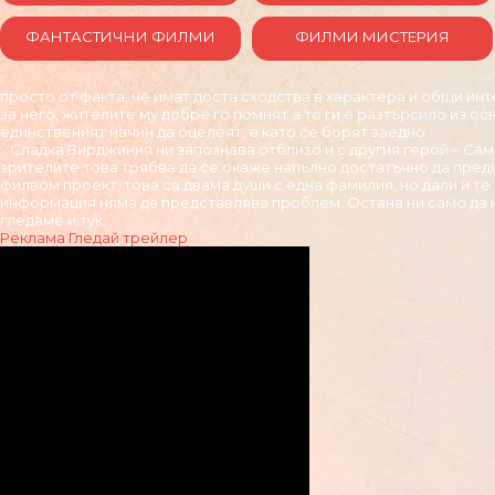
ФАНТАСТИЧНИ ФИЛМИ
ФИЛМИ МИСТЕРИЯ
просто от факта, че имат доста сходства в характера и общи инт
за него, жителите му добре го помнят,а то ги е разтърсило из 
единственият начин да оцелеят, е като се борят заедно.
Сладка Вирджиния ни запознава отблизо и с другия герой – Сам
зрителите това трябва да се окаже напълно достатъчно да преди
филвом проект, това са двама души с една фамилия, но дали и т
информация няма да представлява проблем. Остана ни само да к
гледаме и тук.
Реклама
Гледай трейлер