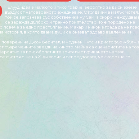
Елууд идва в малкото и тихо градче, вероятно за да си вземе
въздух от натовареното ежедневие. Отсядайки в малък мотел,
той се запознава със собственика му Сам, а скоро между два
се заражда дълбоко и трайно приятелство. То е породено не
що повече за едно престъпление. Макар и никой в града да не гов
а история, в която двама души се оказват здраво въвлечени и
са поверени на Джон Бернтал, Имоджен Путс и Кристофър Абът – 
от съвременните звезди на киното. Чайна са сценаристите на то
 Вероятно за по-любопитните зрители откриването на тази
 състоя още на 21-ви април и сепредполага, че скоро ще го