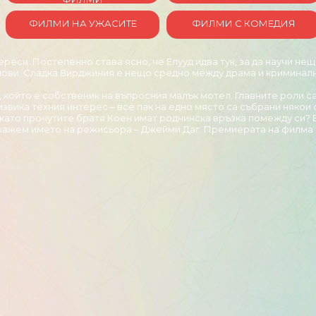
ФИЛМИ НА УЖАСИТЕ
ФИЛМИ С КОМЕДИЯ
ереси. Постепенно става ясно, че Елууд идва тук, за да научи не
основи. Сладка Вирджиния е нещо средно между драма и криминалн
, който е собственик на въпросния малък мотел. Главните роли 
звика техния интерес – все пак на едно място са събрани някои 
е като прочутите братя Коен имат роднинска връзка помежду си?
ажем името на режисьора – Джейми Даг. Премиерата на филма се