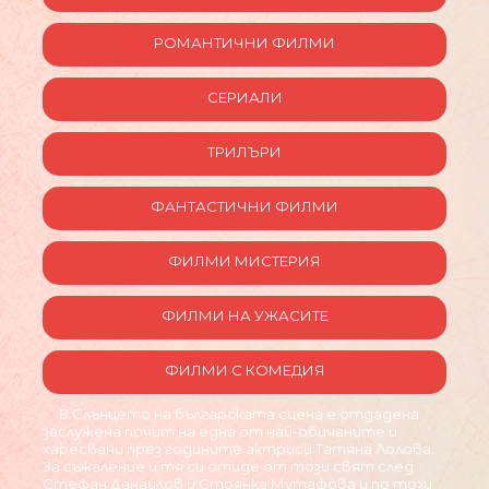
РОМАНТИЧНИ ФИЛМИ
СЕРИАЛИ
ТРИЛЪРИ
ФАНТАСТИЧНИ ФИЛМИ
ФИЛМИ МИСТЕРИЯ
ФИЛМИ НА УЖАСИТЕ
ФИЛМИ С КОМЕДИЯ
В Слънцето на българската сцена е отдадена
заслужена почит на една от най-обичаните и
харесвани през годините актриси Татяна Лолова.
За съжаление и тя си отиде от този свят след
Стефан Данаилов и Стоянка Мутафова и по този