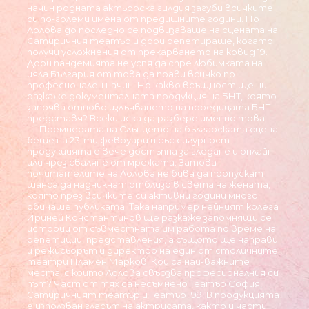
начин родната актьорска гилдия загуби всичките
си по-големи имена от предишните години. Но
Лолова до последно се подвизаваше на сцената на
Сатиричния театър и дори репетираше, когато
получи усложнения от прекарването на ковид 19.
Дори пандемията не успя да спре любимката на
цяла България от това да прави всичко по
професионален начин. Но какво всъщност ще ни
разкаже документалната продукция на БНТ, която
започва отново излъчването на поредицата БНТ
представя? Всеки иска да разбере именно това.
Премиерата на Слънцето на българската сцена
беше на 23-ти февруари и със сигурност
продукцията е вече достъпна за гледане и онлайн
или чрез сваляне от мрежата. Затова
почитателите на Лолова не бива да пропускат
шанса да надникнат отблизо в света на жената,
която през всичките си активни години много
обичаше публиката. Така например нейният колега
Ириней Константинов ще разкаже запомнящи се
истории от съвместната им работа по време на
репетиции представления, а същото ще направи
и режисьорът и директор на един от столичните
театри Пламен Марков. Кои са най-важните
места, с които Лолова свързва професионалния си
път? Част от тях са несъмнено Театър София,
Сатиричният театър и Театър 199. В продукцията
е използван гласът на актрисата, както и части