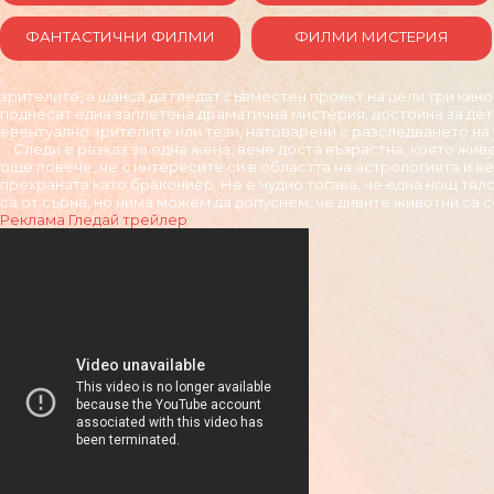
ФАНТАСТИЧНИ ФИЛМИ
ФИЛМИ МИСТЕРИЯ
зрителите, а шанса да гледат съвместен проект на цели три кино
поднесат една заплетена драматична мистерия, достойна за детек
евентуално зрителите или тези, натоварени с разследването на
Следи е разказ за една жена, вече доста възрастна, която живе
още повече, че с интересите си в областта на астрологията и в
прехраната като бракониер. Не е чудно тогава, че една нощ тяло
са от сърна, но нима можем да допуснем, че дивите животни са с
Реклама
Гледай трейлер