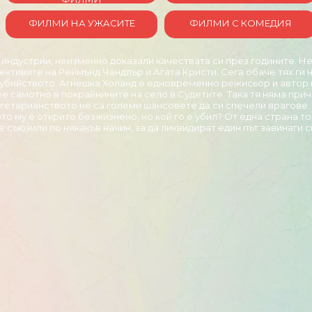
ФИЛМИ НА УЖАСИТЕ
ФИЛМИ С КОМЕДИЯ
 индустрии, неизменно доказали качествата си през годините. Не
тивите на Реймънд Чандлър и Агата Кристи. Сега обаче тях ги ня
 убийството. Агнешка Холанд е едновременно режисьор и автор 
е самотно в покрайнините на село в Судетите. Така тя няма при
егетарианството не са големи шансовете да си спечели врагове. 
то му е открито безжизнено, но кой го е убил? От една страна то
е съюзили по някакъв начин, за да ликвидират един път завинаги 