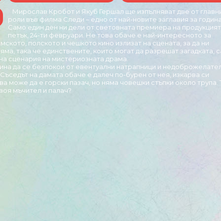
Мирослав Кробот и Якуб Гершал ще изпълняват две от главн
роли във филма Следи – едно от най-новите заглавия за година
Само един ден ни дели от световната премиера на продукцият
петък, 24-ти февруари. Не това обаче е най-интересното за
мското, полското и чешкото кино излизат на сцената, за да ни
ма, така че единствените, които могат да разрешат загадката, с
на сценария на мистериозната драма.
чина да се безпокои от евентуални натрапници и недоброжелател
Съседът на дамата обаче е далеч по-бурен от нея, изкарва си
ва може да е горски пазач, но няма човешки стъпки около трупа. 
своя мъчител и палач?