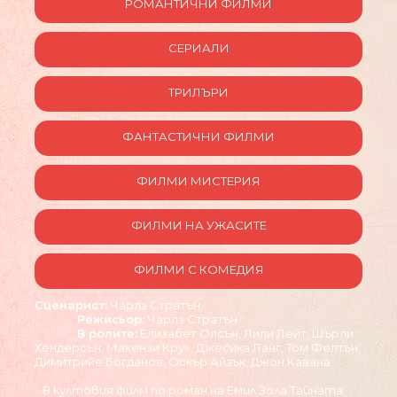
РОМАНТИЧНИ ФИЛМИ
СЕРИАЛИ
ТРИЛЪРИ
ФАНТАСТИЧНИ ФИЛМИ
ФИЛМИ МИСТЕРИЯ
ФИЛМИ НА УЖАСИТЕ
ФИЛМИ С КОМЕДИЯ
Сценарист:
Чарлз Стратън
Режисьор:
Чарлз Стратън
В ролите:
Елизабет Олсън, Лили Лейт, Шърли
Хендерсън, Макензи Крук, Джесика Ланг, Том Фелтън,
Димитрийе Богданов, Оскър Айзък, Джон Кавана
В култовия филм по роман на Емил Зола Тайната