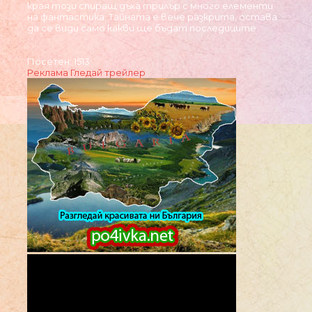
края този спиращ дъха трилър с много елементи
на фантастика. Тайната е вече разкрита, остава
да се види само какви ще бъдат последиците.
Посетен: 1513
Реклама
Гледай трейлер