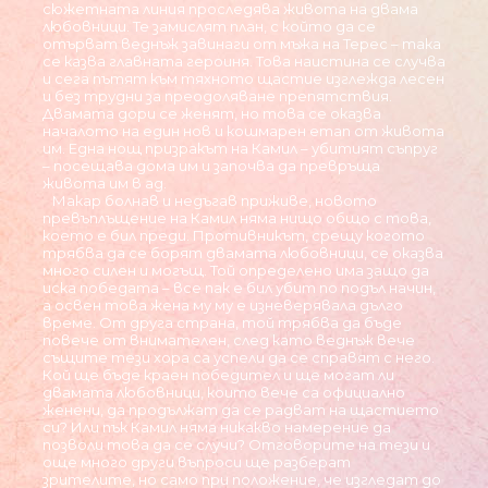
сюжетната линия проследява живота на двама
любовници. Те замислят план, с който да се
отърват веднъж завинаги от мъжа на Терес – така
се казва главната героиня. Това наистина се случва
и сега пътят към тяхното щастие изглежда лесен
и без трудни за преодоляване препятствия.
Двамата дори се женят, но това се оказва
началото на един нов и кошмарен етап от живота
им. Една нощ призракът на Камил – убитият съпруг
– посещава дома им и започва да превръща
живота им в ад.
Макар болнав и недъгaв приживе, новото
превъплъщение на Камил няма нищо общо с това,
което е бил преди. Противникът, срещу когото
трябва да се борят двамата любовници, се оказва
много силен и могъщ. Той определено има защо да
иска победата – все пак е бил убит по подъл начин,
а освен това жена му му е изневерявала дълго
време. От друга страна, той трябва да бъде
повече от внимателен, след като веднъж вече
същите тези хора са успели да се справят с него.
Кой ще бъде краен победител и ще могат ли
двамата любовници, които вече са официално
женени, да продължат да се радват на щастието
си? Или пък Камил няма никакво намерение да
позволи това да се случи? Отговорите на тези и
още много други въпроси ще разберат
зрителите, но само при положение, че изгледат до