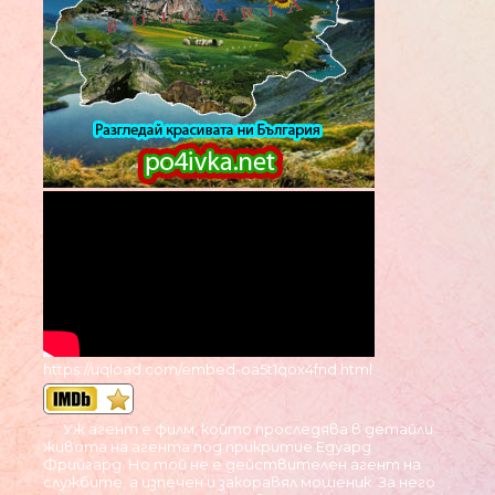
https://uqload.com/embed-oa5t1qox4fnd.html
Уж агент е филм, който проследява в детайли
живота на агента под прикритие Едуард
Фрийгард. Но той не е действителен агент на
службите, а изпечен и закоравял мошеник. За него