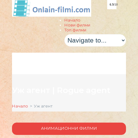
6.5
/10
Начало
Нови филми
Топ филми
Уж агент | Rogue agent
Начало
> Уж агент
АНИМАЦИОННИ ФИЛМИ