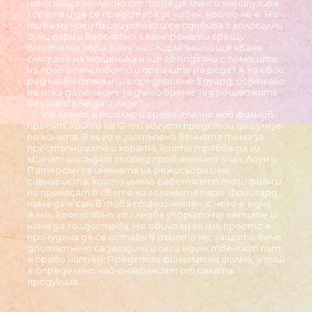
няма нищо по-лесно от това да лъже и манипулира
хората и да се представя за човек, който не е. Но
това му носи бързи успехи и се сдобива с колосални
суми пари и вероятно с компромати срещу
влиятелни хора. Кога най-после някой ще хване
следите на мошеника и ще го подгони с помощта
на правителството и органите на реда? А на свой
ред какви стъпки ще предприеме Едуард, освен ако
не иска да попадне за дълго време зад решетките
без шансове да излезе?
Уж агент е трилър и сравнително нов филмов
проект, който на 12-ти август предстои да излезе
по кината. В него е застъпена вечната тема за
престъпниците и хората, които трябва да ги
хванат и осъдят според провинението им. Лоун и
Патерсън са имената на режисьора и на
сценариста, които умело работят по този филм и
ни пренасят в света на големите пари. Фрийгард
няма да е сам в това приключение – с него е една
жена, която явно го следва упорито по петите и
няма да го изостави. Но обича ли го или просто е
принудена да се остави в ръцете му, защото вече
достатъчно са загазили и сега единственият път
е право напред. Предстои финалът на филма, а той
е определено най-очакваният от цялата
продукция.