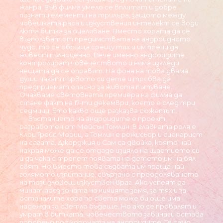
жанра. Във филма умело се вплитат и добре
познати елементи на трилъра, защото между
човешката раса и изкуствения интелект се води
люта битка за оцеляване. Вместо хората да се
възползват от предимствата на андроидното
чудо, то се обръща срещу тях и им пречи да
живеят пълноценно. Вече именно андроидите
контролират човечеството и няма изгледи
нещата да се оправят. На фона на това двама
души чакат първото си дете и трябва да
предприемат опасно за живота пътуване..
Очакваме световната премиера на филма да
стане факт на 17-ти декември, което е след три
седмици. Ето какво още разказва сюжетът.
Въстанието на андроидите е проект,
разработен от Мейсън Томлин. В главната роля е
Клои Грейс Мориц, а Томлин е режисьор и сценарист
на сагата. Джорджия и Сам са двойка, която най-
накрая може да се отдаде изцяло на щастието си
и да чака с трепет появата на детето им на бял
свят. Но вместо това съдбата им праща най-
голямото изпитание, свързано с преодоляването
на този зловещ изкуствен враг. Ако успеят да
минат през зоната на ничията земя, за тях и за
останалите хора по света може би още има
надежда за светло бъдеще. Но ако се провалят и
умрат в битката, човечеството завинаги остава
поробено под короната на андроидите. Те само