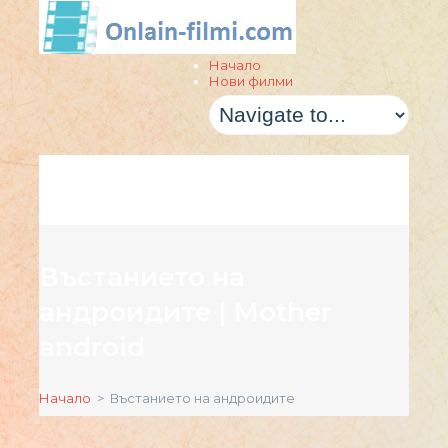
Начало
Нови филми
Въстанието на
андроидите | Mother
android
Начало
> Въстанието на андроидите