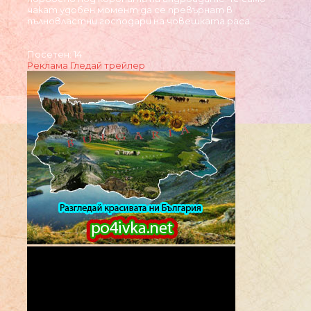
чакат удобен момент да се превърнат в
пълновластни господари на човешката раса..
Посетен: 14
Реклама
Гледай трейлер