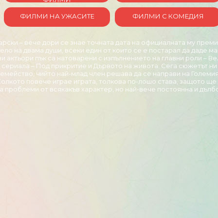
ФИЛМИ НА УЖАСИТЕ
ФИЛМИ С КОМЕДИЯ
арски – вече дори се знае точната дата на официалната му преми
ело на двама души, всеки един от които се е постарал да даде 
и актьори пък са натоварени с изпълнението на главни роли – В
сериала – Под прикритие и Дървото на живота. Сега сюжетът ни 
емейство, чийто най-млад член решава да се направи на Големия
 Колкото повече играе играта, толкова по-лошо става, защото ще
а проблеми от всякакъв характер, но най-вече постоянна и дълб