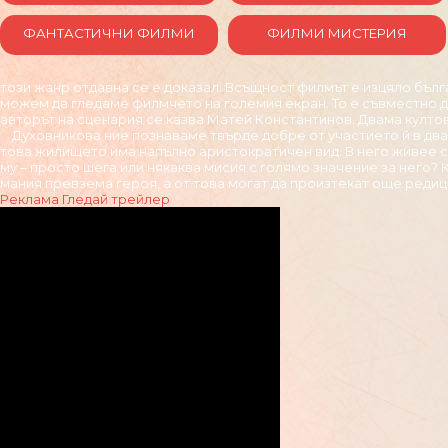
ФАНТАСТИЧНИ ФИЛМИ
ФИЛМИ МИСТЕРИЯ
този жанр отдавна се е доказал. Всъщност филмът е изцяло бълг
можем да гледаме филмчето на големия екран. То е съвместно д
авторът на сценария се казва Матей Константинов. Двама култов
Духовникова ние познаваме твърде добре от участието й в два 
това жилището има напълно аристократичен вид. В него живее с
му – просто шега или някаква мисия с голямо значение за него?
мания превзема героя, а от това могат да произтекат още редиц
Реклама
Гледай трейлер