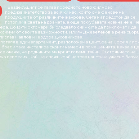
Вездесъщият се явява поредното ново филмово
предизвикателство за всички нас, които сме фенове на
продукциите от различните жанрове. Сега ни предстои да се
потопим в света на драмата, а още по-хубавата новина не е, ч
ера. До 13-ти октомври би следвало снимките да приключат и да
максимум от своите възможности. Илиян Джевелеков е режисьорът
елислав Павлов и Теодора Духовникова.
потапя в един апартамент, разположен в центъра на София и пр
 брат и така инсталира скрити камери в помещенията. Каква е ц
 се окаже, че роднините му крият големи тайни. Състоянието на
ока депресия. Кой ще сложи край на това наистина ужасно безум