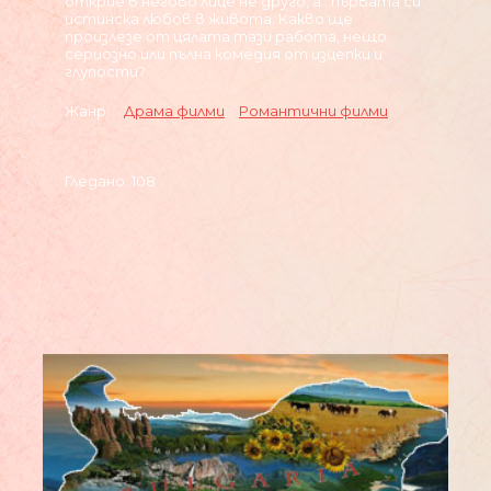
открие в негово лице не друго, а...първата си
истинска любов в живота. Какво ще
произлезе от цялата тази работа, нещо
сериозно или пълна комедия от изцепки и
глупости?
Жанр:
Драма филми
Романтични филми
Гледано: 108