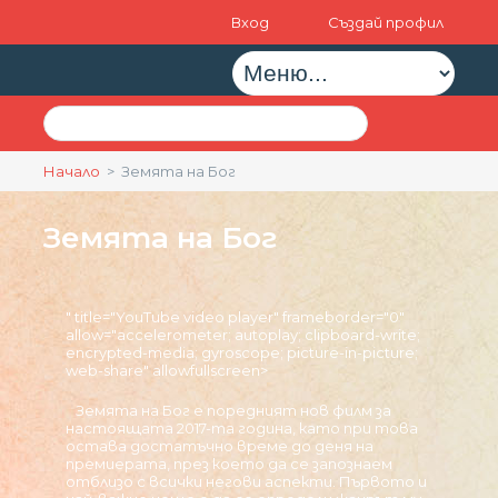
Вход
Създай профил
Начало
> Земята на Бог
Земята на Бог
" title="YouTube video player" frameborder="0"
allow="accelerometer; autoplay; clipboard-write;
encrypted-media; gyroscope; picture-in-picture;
web-share" allowfullscreen>
Земята на Бог е поредният нов филм за
настоящата 2017-та година, като при това
остава достатъчно време до деня на
премиерата, през което да се запознаем
отблизо с всички негови аспекти. Първото и